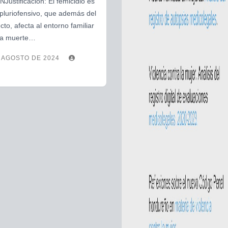
ustificación: El femicidio es
 pluriofensivo, que además del
cto, afecta al entorno familiar
 la muerte…
 AGOSTO DE 2024