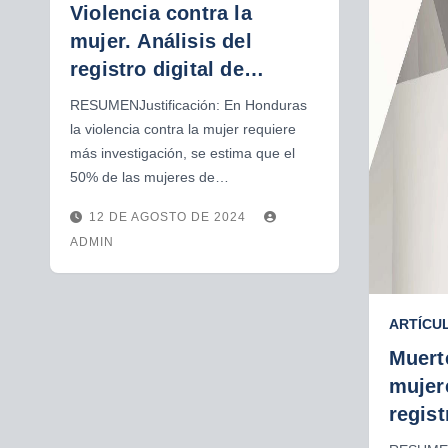
Violencia contra la
mujer. Análisis del
registro digital de
evaluaciones
RESUMENJustificación: En Honduras
medicolegales. 2020-
la violencia contra la mujer requiere
2023
más investigación, se estima que el
50% de las mujeres de…
12 DE AGOSTO DE 2024
ADMIN
ARTÍCU
Muert
mujere
regist
medic