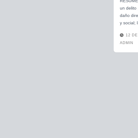
RESUMENJ
un delito
daño dire
y social;
12 DE
ADMIN