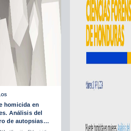
LOS
e homicida en
s. Análisis del
ro de autopsias
olegales.