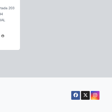
rtada 203
94
IAL