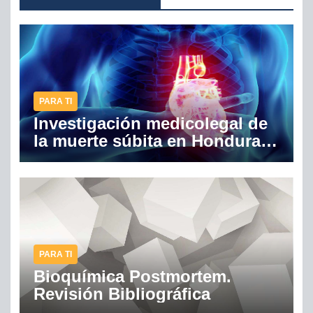
PARA TI
Investigación medicolegal de
la muerte súbita en Honduras.
Análisis crítico de las
autopsias realizadas en el
período 2015-2019
PARA TI
Bioquímica Postmortem.
Revisión Bibliográfica